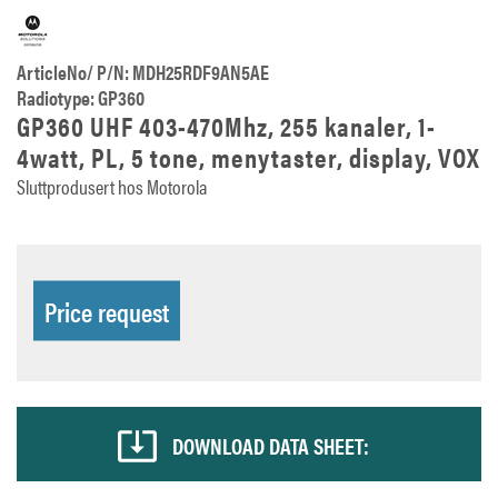
ArticleNo/ P/N: MDH25RDF9AN5AE
Radiotype: GP360
GP360 UHF 403-470Mhz, 255 kanaler, 1-
4watt, PL, 5 tone, menytaster, display, VOX
Sluttprodusert hos Motorola
Price request
DOWNLOAD DATA SHEET: