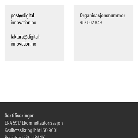
post@digital-
Organisasjonsnummer
innovation.no
957 502 849
faktura@digital-
innovation.no
Sertifiseringer
ENA 5917 Ekomnettautorisasjon
Kvalitetssikring ihht ISO 9001
Registrert i StartBANK