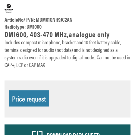
ArticleNo/ P/N: MDM01QNH9JC2AN
Radiotype: DM1000
DM1600, 403-470 MHz,analogue only
Includes compact microphone, bracket and 10 feet battery cable,
terminal designed for audio (not data) and is not designed as a
system radio even if it is upgraded to digital mode.. Can not be used in
CAP+, LCP or CAP MAX
Price request
DOWNLOAD DATA SHEET: